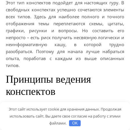
Этот тип конспектов подойдет для настоящих гуру. В
свободных конспектах успешно сочетаются элементы
всех типов. Здесь для наиболее полного и точного
отображения темы переплетаются схемы, цитаты,
графики, рисунки и вопросы. Но составить его
непросто – есть риск получить несвязную логически и
неинформативную кашу, в которой трудно
разобраться. Поэтому для начала лучше набраться
опыта, поработав с каждым из выше описанных
типов.
Принципы ведения
конспектов
Есть несколько правил грамотного составления
Этот сайт использует cookie для хранения данных. Продолжая
конспектов.
использовать сайт, Вы даете свое согласие на работу с этими
Конспектируйте только самое важное. Это один
файлами.
OK
из ключевых моментов. Не записывайте