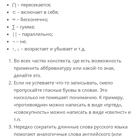
⋂ – пересекается;
⊂ – включает в себя;
∞ – бесконечно;
∑ – сумма;
|| – параллельно;
¬ – не;
↑, ↓ – возрастает и убывает и т.д.
Во всех частях конспекта, где есть возможность
применить аббревиатуру или какой-то знак,
делайте это.
Если не успеваете что-то записывать, смело
пропускайте гласные буквы в словах. Это
нисколько не помешает пониманию. К примеру,
«противоядие» можно написать в виде «пртвд»,
«совокупность» можно написать в виде «свкпнст» и
т.п.
Нередко сократить длинные слова русского языка
помогают аналогичные слова английского (или