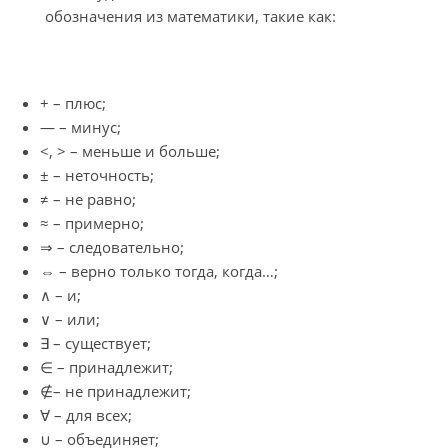
обозначения из математики, такие как:
+ – плюс;
— – минус;
<, > – меньше и больше;
± – неточность;
≠ – не равно;
≈ – примерно;
⇒ – следовательно;
⇔ – верно только тогда, когда…;
∧ – и;
∨ – или;
∃ – существует;
∈ – принадлежит;
∉– не принадлежит;
∀ – для всех;
∪ – объединяет;